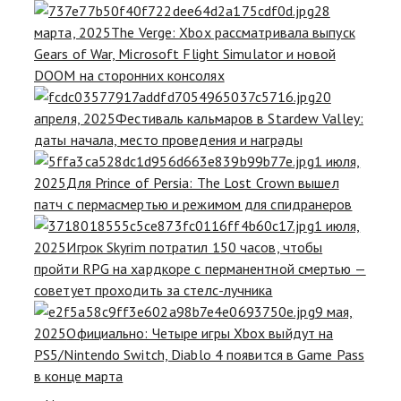
28
марта, 2025
The Verge: Xbox рассматривала выпуск
Gears of War, Microsoft Flight Simulator и новой
DOOM на сторонних консолях
20
апреля, 2025
Фестиваль кальмаров в Stardew Valley:
даты начала, место проведения и награды
1 июля,
2025
Для Prince of Persia: The Lost Crown вышел
патч с пермасмертью и режимом для спидранеров
1 июля,
2025
Игрок Skyrim потратил 150 часов, чтобы
пройти RPG на хардкоре с перманентной смертью —
советует проходить за стелс-лучника
9 мая,
2025
Официально: Четыре игры Xbox выйдут на
PS5/Nintendo Switch, Diablo 4 появится в Game Pass
в конце марта