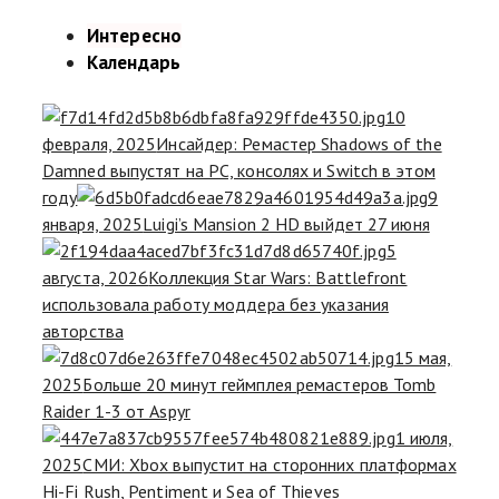
Интересно
Календарь
10
февраля, 2025
Инсайдер: Ремастер Shadows of the
Damned выпустят на PC, консолях и Switch в этом
году
9
января, 2025
Luigi’s Mansion 2 HD выйдет 27 июня
5
августа, 2026
Коллекция Star Wars: Battlefront
использовала работу моддера без указания
авторства
15 мая,
2025
Больше 20 минут геймплея ремастеров Tomb
Raider 1-3 от Aspyr
1 июля,
2025
СМИ: Xbox выпустит на сторонних платформах
Hi-Fi Rush, Pentiment и Sea of Thieves