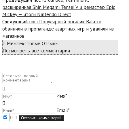
расширенная Shin Megami Tensei V и ремастер Epic
Mickey — итоги Nintendo Direct
Следующий пост
Популярный рогалик Balatro
обвинили в пропаганде азартных игр и удалили из
магазинов
Межтекстовые Отзывы
Посмотреть все комментарии
Имя*
Email*